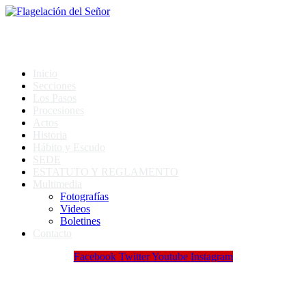
COFRADÍA DE LA FLAGELACIÓN
DEL SEÑOR DE SORIA
Inicio
Secciones
Los Pasos
Procesiones
Actos
Historia
Hábito y Escudo
SEDE
ESTATUTO Y REGLAMENTO
Multimedia
Fotografías
Videos
Boletines
Contacto
Facebook
Twitter
Youtube
Instagram