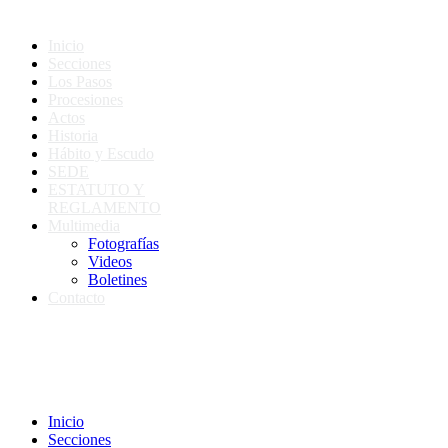
Inicio
Secciones
Los Pasos
Procesiones
Actos
Historia
Hábito y Escudo
SEDE
ESTATUTO Y
REGLAMENTO
Multimedia
Fotografías
Videos
Boletines
Contacto
Inicio
Secciones