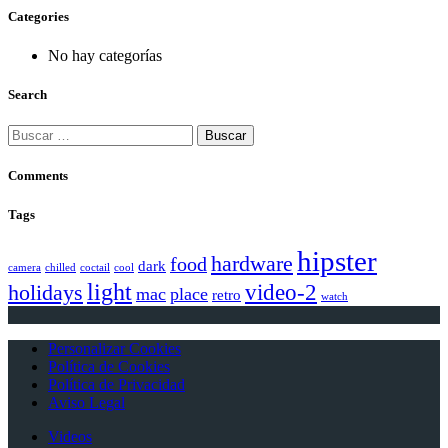
Categories
No hay categorías
Search
Buscar:
Comments
Tags
hipster
hardware
food
dark
camera
chilled
coctail
cool
light
video-2
holidays
mac
place
retro
watch
Personalizar Cookies
Política de Cookies
Política de Privacidad
Aviso Legal
Videos