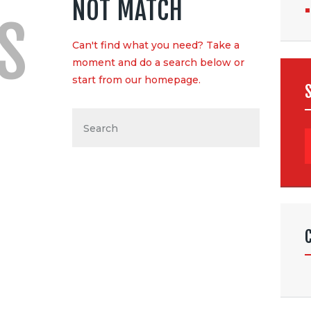
NOT MATCH
S
Can't find what you need? Take a
moment and do a search below or
start from
our homepage
.
B