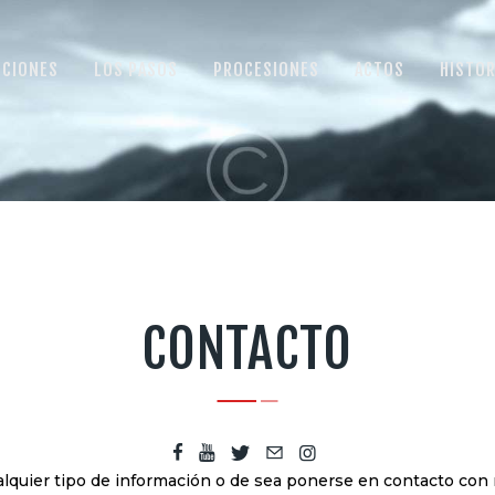
INICIO
SECCIONES
CCIONES
LOS PASOS
PROCESIONES
ACTOS
HISTOR
LOS PASOS
PROCESIONES
ACTOS
HISTORIA
HÁBITO Y ESCUDO
CONTACTO
SEDE
ESTATUTO Y
REGLAMENTO
alquier tipo de información o de sea ponerse en contacto con