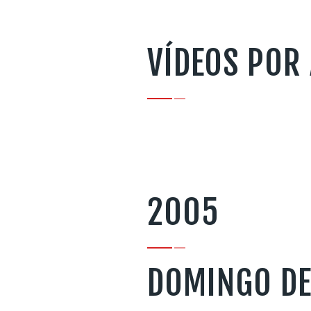
VÍDEOS POR
2005
DOMINGO D