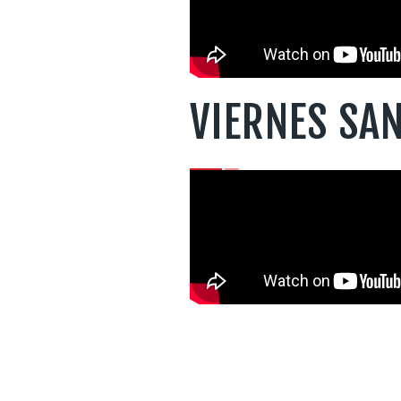
VIERNES SA