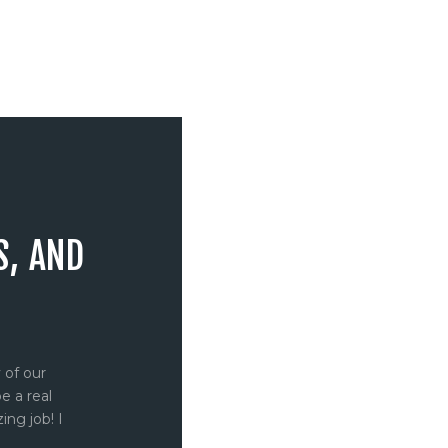
S, AND
 of our
“What I really liked was the quality of
e a real
device, the individual approach and 
ing job! I
amazing atmosphere that we had du
shooting the footage! Thank you a lo