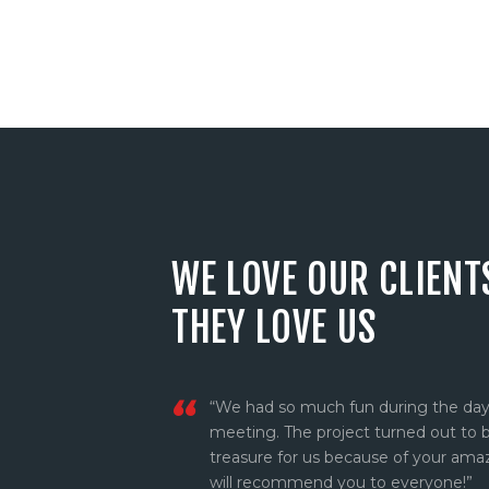
WE LOVE OUR CLIENT
THEY LOVE US
 and
“We had so much fun during the day
ork and
meeting. The project turned out to b
ope to
treasure for us because of your amaz
will recommend you to everyone!”